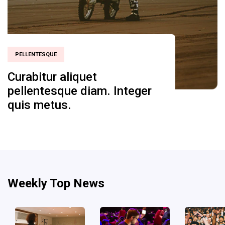
PELLENTESQUE
Curabitur aliquet
pellentesque diam. Integer
quis metus.
Weekly Top News