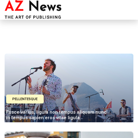
PELLENTESQUE
Fusce varius, ligula non tempus aliquam nunc
in tempus sapien eros vitae ligula.