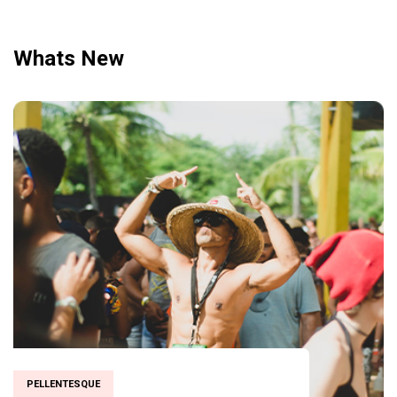
Whats New
PELLENTESQUE