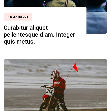
PELLENTESQUE
Curabitur aliquet
pellentesque diam. Integer
quis metus.