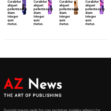
Curabitur
Curabitur
Curabitur
Curabitur
aliquet
aliquet
aliquet
aliquet
pellentesque
pellentesque
pellentesque
pellentesque
diam.
diam.
diam.
diam.
Integer
Integer
Integer
Integer
quis
quis
quis
quis
metus.
metus.
metus.
metus.
Suscipit mauris pede for con sectetuer sodales adipisci for